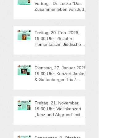
Dienstag, 14.April 26,
Vortrag - Dr. Lucke "Das
Zusammenleben von Juden
und Christen in Lehren vor
200 Jahren" und
Mitgliederversammlung
Freitag, 20. Feb. 2026,
19:30 Uhr: 25 Jahre
Homentaschn Jiddische
Lieder und Klezmer
Dienstag, 27. Januar 2026,
19:30 Uhr: Konzert Jankeje
& Guttenberger Trio /
"Django trifft Coltrane"
Freitag, 21. November,
19:30 Uhr: Violinkonzert
„Tanz und Abgrund“ mit
dem Soloviolinisten Robert
Rülke, Stuttgart.