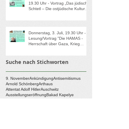
19.30 Uhr - Vortrag „Das jüdische
Schtetl – Die ostjüdische Kultur
und Lebenswelt“ mit Prof. Dr.
Armin Eidherr, Salzburg
Donnerstag, 3. Juli, 19.30 Uhr -
Lesung/Vortrag "Die HAMAS -
Herrschaft über Gaza, Krieg
gegen Israel" mit Dr. Joseph
Croitoru, Freiburg.
Suche nach Stichworten
9. November
Ankündigung
Antisemitismus
Arnold Schönberg
Arthaus
Attentat Adolf Hitler
Auschwitz
Ausstellungseröffnung
Bakad Kapelye
Barbara Sukowa
Basteln
Blumenfeld
Bouxwiller
Broadway
Buchvorstellung
Claude Lanzmann
Die Unsichtbaren
Dokumentation
Dokumentation Frankfurter Prozesse
Essen
Familie
Ferienbetreuung
Ferienprogramm