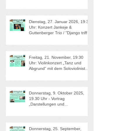
Dienstag, 27. Januar 2026, 19:30
Uhr: Konzert Jankeje &
Guttenberger Trio / "Django trifft
Coltrane"
Freitag, 21. November, 19:30
Uhr: Violinkonzert „Tanz und
Abgrund“ mit dem Soloviolinisten
Robert Rülke, Stuttgart.
Donnerstag, 9. Oktober 2025,
19.30 Uhr - Vortrag
„Darstellungen und
Ausdrucksformen von
Judenfeindlichkeit und
Antisemitismus“ - Dr. Felicitas
Heimann-Jelinek, Wien.
Donnerstag, 25. September,