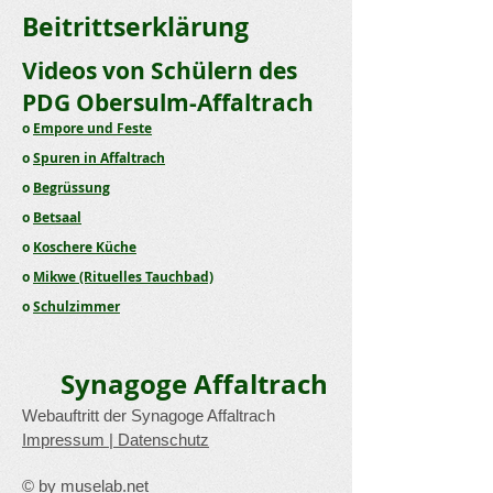
Beitrittserklärung
Videos von Schülern des
PDG Obersulm-Affaltrach
o
Empore und Feste
o
Spuren in Affaltrach
o
Begrüssung
o
Betsaal
o
Koschere Küche
o
Mikwe (Rituelles Tauchbad)
o
Schulzimmer
Synagoge Affaltrach
Webauftritt der Synagoge Affaltrach
Impressum
|
Datenschutz
© by
muselab.net