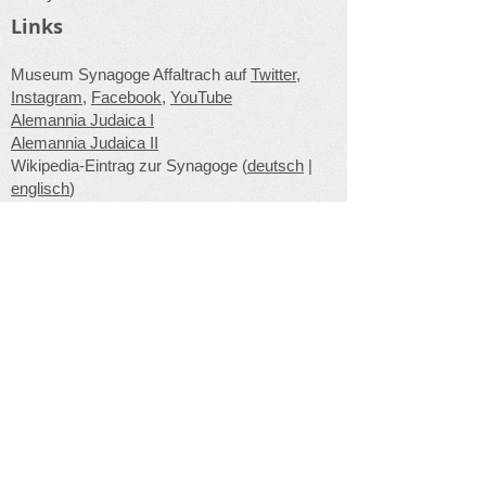
Links
Museum Synagoge Affaltrach auf
Twitter
,
Instagram
,
Facebook
,
YouTube
Alemannia Judaica I
Alemannia Judaica II
Wikipedia-Eintrag zur Synagoge (
deutsch
|
englisch
)
Unseren Newsletter abonnieren
Jetzt abonnieren
Kontakt
Museum Synagoge Affaltrach