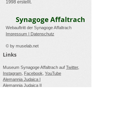
1998 erstellt.
Synagoge Affaltrach
Webauftritt der Synagoge Affaltrach
Impressum
|
Datenschutz
© by
muselab.net
Links
Museum Synagoge Affaltrach auf
Twitter
,
Instagram
,
Facebook
,
YouTube
Alemannia Judaica I
Alemannia Judaica II
Wikipedia-Eintrag zur Synagoge (
deutsch
|
englisch
)
Unseren Newsletter abonnieren