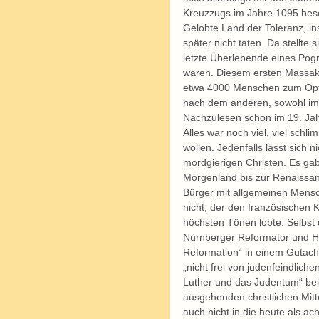
Kreuzzugs im Jahre 1095 besch
Gelobte Land der Toleranz, in
später nicht taten. Da stellte
letzte Überlebende eines Pog
waren. Diesem ersten Massake
etwa 4000 Menschen zum Opfer
nach dem anderen, sowohl im 
Nachzulesen schon im 19. Jahr
Alles war noch viel, viel schl
wollen. Jedenfalls lässt sich
mordgierigen Christen. Es gab
Morgenland bis zur Renaissan
Bürger mit allgemeinen Mens
nicht, der den französischen K
höchsten Tönen lobte. Selbst 
Nürnberger Reformator und Heb
Reformation“ in einem Gutacht
„nicht frei von judenfeindliche
Luther und das Judentum“ bek
ausgehenden christlichen Mitte
auch nicht in die heute als a