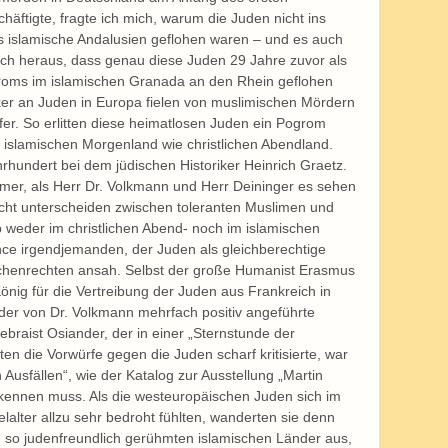
äftigte, fragte ich mich, warum die Juden nicht ins 
s islamische Andalusien geflohen waren – und es auch 
 sich heraus, dass genau diese Juden 29 Jahre zuvor als 
roms im islamischen Granada an den Rhein geflohen 
r an Juden in Europa fielen von muslimischen Mördern 
. So erlitten diese heimatlosen Juden ein Pogrom 
islamischen Morgenland wie christlichen Abendland. 
hundert bei dem jüdischen Historiker Heinrich Graetz. 
immer, als Herr Dr. Volkmann und Herr Deininger es sehen 
 nicht unterscheiden zwischen toleranten Muslimen und 
 weder im christlichen Abend- noch im islamischen 
ce irgendjemanden, der Juden als gleichberechtige 
chenrechten ansah. Selbst der große Humanist Erasmus 
önig für die Vertreibung der Juden aus Frankreich in 
der von Dr. Volkmann mehrfach positiv angeführte 
raist Osiander, der in einer „Sternstunde der 
en die Vorwürfe gegen die Juden scharf kritisierte, war 
n Ausfällen“, wie der Katalog zur Ausstellung „Martin 
ennen muss. Als die westeuropäischen Juden sich im 
lalter allzu sehr bedroht fühlten, wanderten sie denn 
ch so judenfreundlich gerühmten islamischen Länder aus, 