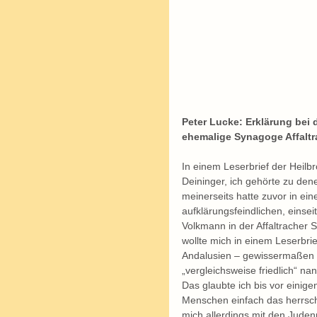
Peter Lucke: Erklärung bei
ehemalige Synagoge Affaltra
In einem Leserbrief der Heilb
Deininger, ich gehörte zu den
meinerseits hatte zuvor in ein
aufklärungsfeindlichen, einsei
Volkmann in der Affaltracher 
wollte mich in einem Leserbrie
Andalusien – gewissermaßen a
„vergleichsweise friedlich“ nan
Das glaubte ich bis vor einige
Menschen einfach das herrsche
mich allerdings mit den Jude