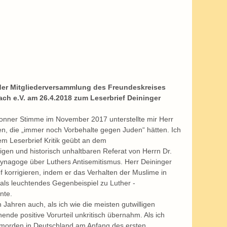
 der Mitgliederversammlung des Freundeskreises 
ch e.V. am 26.4.2018 zum Leserbrief Deininger
ronner Stimme im November 2017 unterstellte mir Herr 
en, die „immer noch Vorbehalte gegen Juden“ hätten. Ich 
em Leserbrief Kritik geübt an dem 
tigen und historisch unhaltbaren Referat von Herrn Dr. 
Synagoge über Luthers Antisemitismus. Herr Deininger 
f korrigieren, indem er das Verhalten der Muslime in 
ls leuchtendes Gegenbeispiel zu Luther - 
nte.
n Jahren auch, als ich wie die meisten gutwilligen 
nde positive Vorurteil unkritisch übernahm. Als ich 
nmorden in Deutschland am Anfang des ersten 