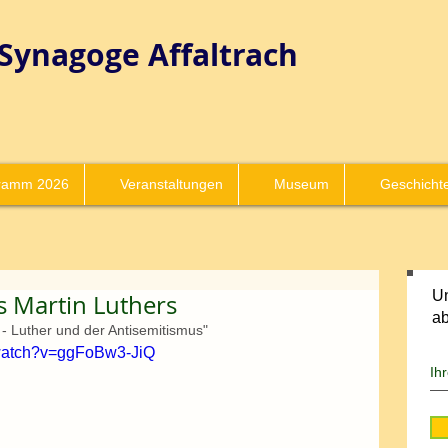
Synagoge
Affaltrach
ramm 2026
Veranstaltungen
Museum
Geschicht
Un
s Martin Luthers
a
 - Luther und der Antisemitismus"
/watch?v=ggFoBw3-JiQ