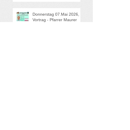
Zakuska "Transsylvanische
Märchen"
Donnerstag 07.Mai 2026,
Vortrag - Pfarrer Maurer
"Wie jüdisch ist das Neue
Testament?"
Dienstag, 14.April 26,
Vortrag - Dr. Lucke "Das
Zusammenleben von Juden
und Christen in Lehren vor
200 Jahren" und
Mitgliederversammlung
Freitag, 20. Feb. 2026,
19:30 Uhr: 25 Jahre
Homentaschn Jiddische
Lieder und Klezmer
Dienstag, 27. Januar 2026,