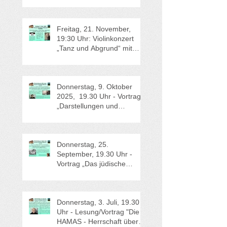
"Django trifft Coltrane"
Freitag, 21. November,
19:30 Uhr: Violinkonzert
„Tanz und Abgrund“ mit
dem Soloviolinisten Robert
Rülke, Stuttgart.
Donnerstag, 9. Oktober
2025, 19.30 Uhr - Vortrag
„Darstellungen und
Ausdrucksformen von
Judenfeindlichkeit und
Antisemitismus“ - Dr.
Felicitas Heimann-Jelinek,
Donnerstag, 25.
Wien.
September, 19.30 Uhr -
Vortrag „Das jüdische
Schtetl – Die ostjüdische
Kultur und Lebenswelt“ mit
Prof. Dr. Armin Eidherr,
Salzburg
Donnerstag, 3. Juli, 19.30
Uhr - Lesung/Vortrag "Die
HAMAS - Herrschaft über