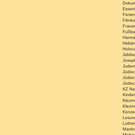
Essen
Ferie
Filmko
Frauen
Fußba
Hanna
Hebäri
Holoc
Jiddis
Juden
Jüdis
Jüdisc
Jüdis
KZ Nat
Kinder
Klezm
Klezme
Konze
Lesun
Luther
Martin
Michae