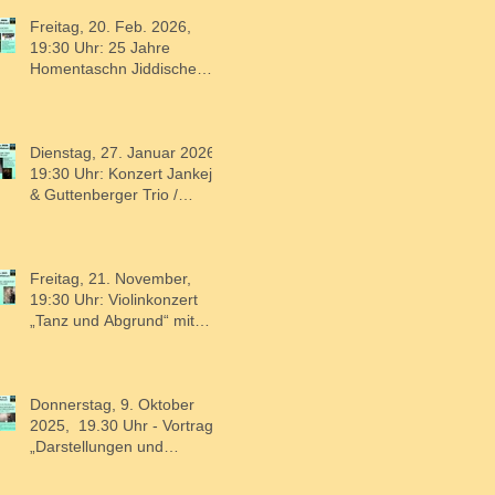
Mitgliederversammlung
Freitag, 20. Feb. 2026,
19:30 Uhr: 25 Jahre
Homentaschn Jiddische
Lieder und Klezmer
Dienstag, 27. Januar 2026,
19:30 Uhr: Konzert Jankeje
& Guttenberger Trio /
"Django trifft Coltrane"
Freitag, 21. November,
19:30 Uhr: Violinkonzert
„Tanz und Abgrund“ mit
dem Soloviolinisten Robert
Rülke, Stuttgart.
Donnerstag, 9. Oktober
2025, 19.30 Uhr - Vortrag
„Darstellungen und
Ausdrucksformen von
Judenfeindlichkeit und