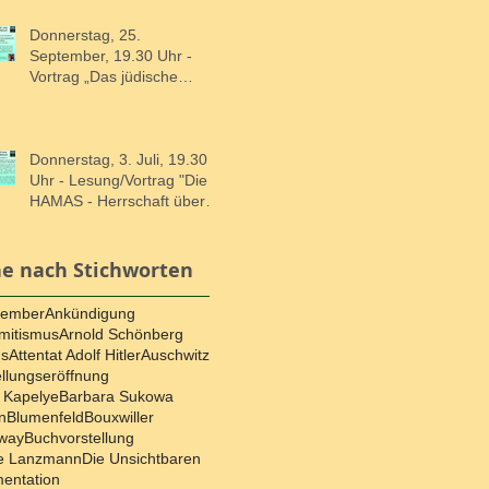
Antisemitismus“ - Dr.
Felicitas Heimann-Jelinek,
Donnerstag, 25.
Wien.
September, 19.30 Uhr -
Vortrag „Das jüdische
Schtetl – Die ostjüdische
Kultur und Lebenswelt“ mit
Prof. Dr. Armin Eidherr,
Salzburg
Donnerstag, 3. Juli, 19.30
Uhr - Lesung/Vortrag "Die
HAMAS - Herrschaft über
Gaza, Krieg gegen Israel"
mit Dr. Joseph Croitoru,
Freiburg.
e nach Stichworten
vember
Ankündigung
mitismus
Arnold Schönberg
us
Attentat Adolf Hitler
Auschwitz
llungseröffnung
 Kapelye
Barbara Sukowa
n
Blumenfeld
Bouxwiller
way
Buchvorstellung
e Lanzmann
Die Unsichtbaren
entation