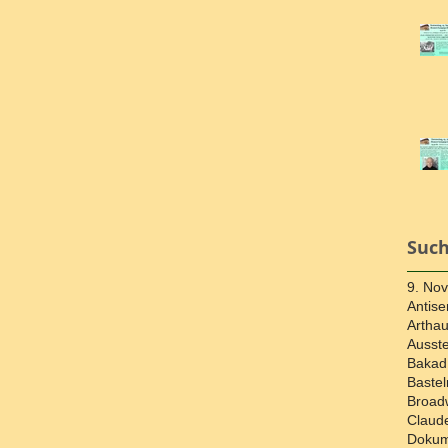
Such
9. No
Antise
Artha
Ausste
Bakad
Bastel
Broad
Claud
Dokum