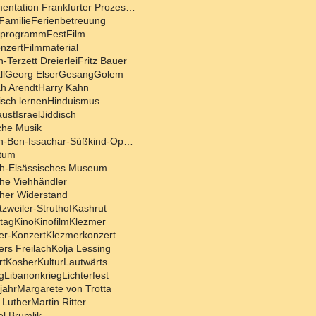
Dokumentation Frankfurter Prozesse
Familie
Ferienbetreuung
nprogramm
Fest
Film
nzert
Filmmaterial
-Terzett Dreierlei
Fritz Bauer
ll
Georg Elser
Gesang
Golem
h Arendt
Harry Kahn
sch lernen
Hinduismus
aust
Israel
Jiddisch
che Musik
Joseph-Ben-Issachar-Süßkind-Oppenheimer-Medaille
tum
ch-Elsässisches Museum
he Viehhändler
cher Widerstand
zweiler-Struthof
Kashrut
tag
Kino
Kinofilm
Klezmer
er-Konzert
Klezmerkonzert
rs Freilach
Kolja Lessing
rt
Kosher
Kultur
Lautwärts
g
Libanonkrieg
Lichterfest
jahr
Margarete von Trotta
 Luther
Martin Ritter
l Brumlik